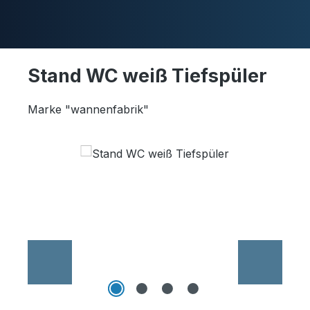
Skip to main content
Stand WC weiß Tiefspüler
Duschwannen
Marke "wannenfabrik"
Skip image gallery
Ablaufgarnituren
Komplettpakete
Ultraflache Systeme