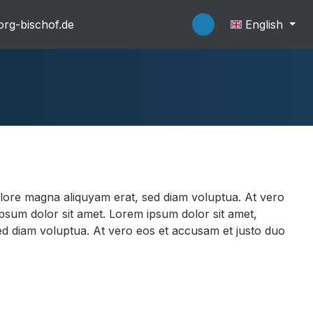
rg-bischof.de
English
flache Systeme
Wannenträger
olore magna aliquyam erat, sed diam voluptua. At vero
psum dolor sit amet. Lorem ipsum dolor sit amet,
ed diam voluptua. At vero eos et accusam et justo duo