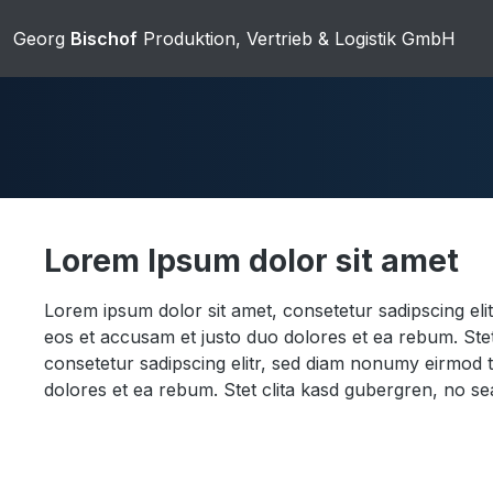
ip to main content
Skip to search
Skip to main navigation
Georg
Bischof
Produktion, Vertrieb & Logistik GmbH
Lorem Ipsum dolor sit amet
Duschwannen
Ablaufgarnit
Lorem ipsum dolor sit amet, consetetur sadipscing el
eos et accusam et justo duo dolores et ea rebum. Stet
consetetur sadipscing elitr, sed diam nonumy eirmod 
dolores et ea rebum. Stet clita kasd gubergren, no se
Sanitärkeramik