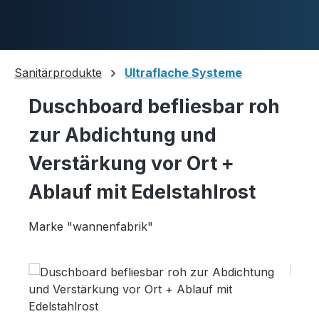
Skip to main content
Sanitärprodukte
Ultraflache Systeme
Duschboard befliesbar roh
Duschwannen
zur Abdichtung und
Verstärkung vor Ort +
Ablaufgarnituren
Ablauf mit Edelstahlrost
Marke "wannenfabrik"
Komplettpakete
Skip image gallery
Ultraflache Systeme