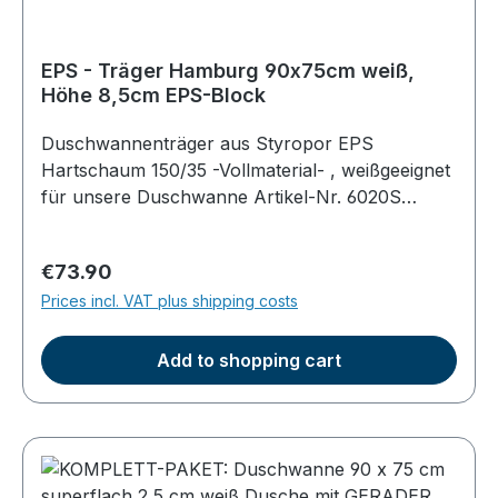
EPS - Träger Hamburg 90x75cm weiß,
Höhe 8,5cm EPS-Block
Duschwannenträger aus Styropor EPS
Hartschaum 150/35 -Vollmaterial- , weißgeeignet
für unsere Duschwanne Artikel-Nr. 6020S
superflach mit geradem EPS Boden an der
UnterseiteTrägermaße: Höhe ca. 8,5cm;
Regular price:
€73.90
umlaufend 1,5cm kleiner als das Duschbecken
Prices incl. VAT plus shipping costs
(Platz für die Befliesung)Gesamthöhe mit
Duschwanne 14cmeinfache Befliesung,
Wärmedämmung, vollflächige Auflage
Add to shopping cart