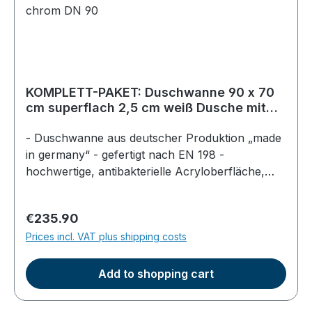
KOMPLETT-PAKET: Duschwanne 90 x 70
cm superflach 2,5 cm weiß Dusche mit
GERADER UNTERSEITE Acryl +
Styroporträger/Wannenträger +
- Duschwanne aus deutscher Produktion „made
Ablaufgarnitur chrom DN 90
in germany“ - gefertigt nach EN 198 -
hochwertige, antibakterielle Acryloberfläche,
durchgefärbt - Farbe: weiß - superflach, Höhe
im Becken am Ablauf 2,5cm - Gesamthöhe der
Regular price:
€235.90
Dusche ca. 5,5cm - mit gerader EPS Unterseite
Prices incl. VAT plus shipping costs
zum direkten Aufkleben geeignet (nicht für
Fußgestelle einsetzbar) - Ablaufgarnitur für
Duschwannen DN 90mm - mit verchromter
Add to shopping cart
Abdeckplatte und herausnehmbarem
Geruchsverschlußeinsatz - Abgang DN 50mm,