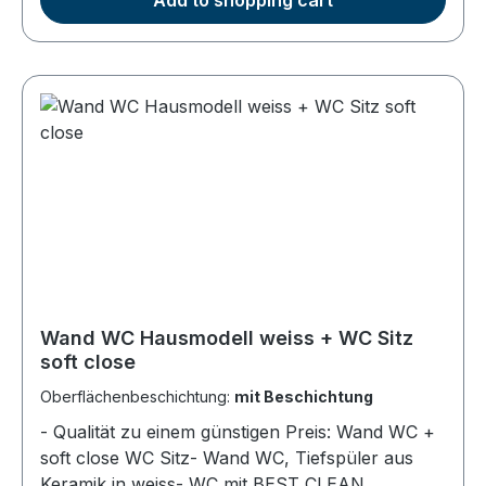
Add to shopping cart
Abdeckplatte und herausnehmbarem
Geruchsverschlußeinsatz - Abgang DN 50mm,
Deutscher Hersteller - Styroporträger passend
zu der Duschwanne - Höhe des Trägers 8,5cm,
Gesamthöhe Dusche + Träger ca. 14cm -
Schnelle Montage, vereinfacht das Befliesen -
Träger verhindert rasches Auskühlen im
Bodenbereich - Deutscher Hersteller
Wand WC Hausmodell weiss + WC Sitz
soft close
Oberflächenbeschichtung:
mit Beschichtung
- Qualität zu einem günstigen Preis: Wand WC +
soft close WC Sitz- Wand WC, Tiefspüler aus
Keramik in weiss- WC mit BEST CLEAN