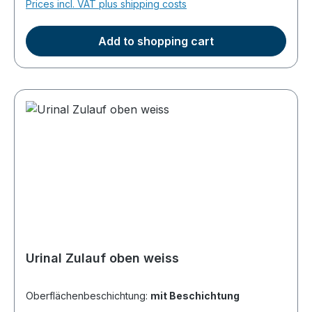
Prices incl. VAT plus shipping costs
zum direkten Aufkleben geeignet (nicht für
Fußgestelle einsetzbar)
Add to shopping cart
Urinal Zulauf oben weiss
Oberflächenbeschichtung:
mit Beschichtung