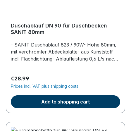
Duschablauf DN 90 für Duschbecken
Wannenträger
SANIT 80mm
- SANIT Duschablauf 823 / 90W- Höhe 80mm,
mit verchromter Abdeckplatte- aus Kunststoff
Sanitärkeramik
incl. Flachdichtung- Ablaufleistung 0,6 L/s nach
DIN EN 274- Ablaufloch DN 90mm
Regular price:
€28.99
Prices incl. VAT plus shipping costs
Add to shopping cart