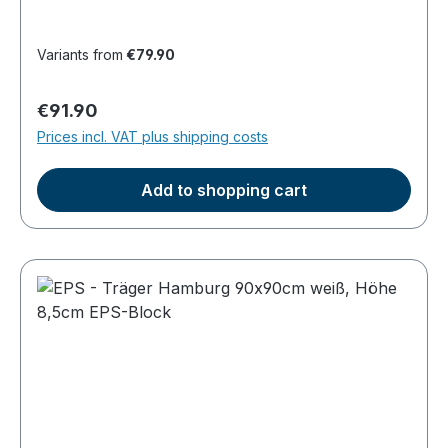
aus Keramik- Gewicht: 14 kg- Höhe: 39,5 cm,
Breite: 35,5 cm, Tiefe: 18,5 cm - vom Fußboden
Variants from
€79.90
bis Mitte Zulauf: 34,5 cm
Regular price:
€91.90
Prices incl. VAT plus shipping costs
Add to shopping cart