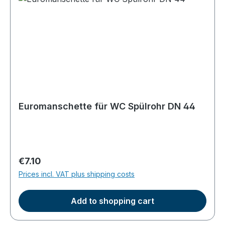
Euromanschette für WC Spülrohr DN 44
Regular price:
€7.10
Prices incl. VAT plus shipping costs
Add to shopping cart