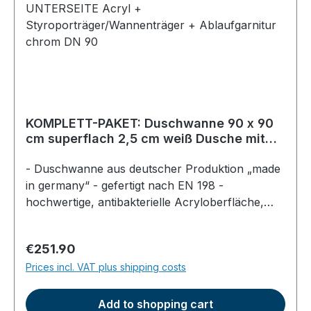
KOMPLETT-PAKET: Duschwanne 90 x 90
cm superflach 2,5 cm weiß Dusche mit
GERADER UNTERSEITE Acryl +
Styroporträger/Wannenträger +
- Duschwanne aus deutscher Produktion „made
Ablaufgarnitur chrom DN 90
in germany“ - gefertigt nach EN 198 -
hochwertige, antibakterielle Acryloberfläche,
durchgefärbt - Farbe: weiß - superflach, Höhe
im Becken am Ablauf 2,5cm - Gesamthöhe der
Regular price:
€251.90
Dusche ca. 5,5cm - mit gerader EPS Unterseite
Prices incl. VAT plus shipping costs
zum direkten Aufkleben geeignet (nicht für
Fußgestelle einsetzbar) - Ablaufgarnitur für
Duschwannen DN 90mm - mit verchromter
Add to shopping cart