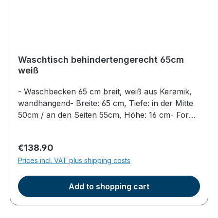
Waschtisch behindertengerecht 65cm
weiß
- Waschbecken 65 cm breit, weiß aus Keramik,
wandhängend- Breite: 65 cm, Tiefe: in der Mitte
50cm / an den Seiten 55cm, Höhe: 16 cm- Form
für Rollstuhlfahrer geeignet, unterfahrbar,
behindertengerecht- Abstand der Bohrlöcher für
Regular price:
€138.90
die Befestigung ca. 28 cm- Lieferumfang nur der
Prices incl. VAT plus shipping costs
Waschtisch
Add to shopping cart