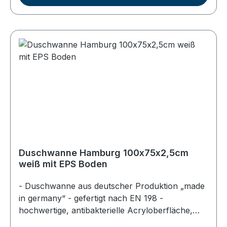
Abdeckplatte und herausnehmbarem
Geruchsverschlußeinsatz - Abgang DN 50mm,
Deutscher Hersteller - Styroporträger passend
zu der Duschwanne - Höhe des Trägers 8,5cm,
Gesamthöhe Dusche + Träger ca. 14cm -
Schnelle Montage, vereinfacht das Befliesen -
Träger verhindert rasches Auskühlen im
Bodenbereich - Deutscher Hersteller
Duschwanne Hamburg 100x75x2,5cm
weiß mit EPS Boden
- Duschwanne aus deutscher Produktion „made
in germany“ - gefertigt nach EN 198 -
hochwertige, antibakterielle Acryloberfläche,
durchgefärbt - Farbe: weiß - superflach, Höhe