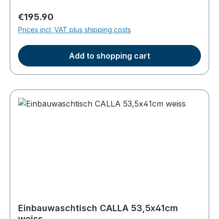
im Becken am Ablauf 2,5cm - Gesamthöhe der
Regular price:
€195.90
Dusche ca. 5,5cm - mit gerader EPS Unterseite
Prices incl. VAT plus shipping costs
zum direkten Aufkleben geeignet (nicht für
Fußgestelle einsetzbar)
Add to shopping cart
Einbauwaschtisch CALLA 53,5x41cm
weiss