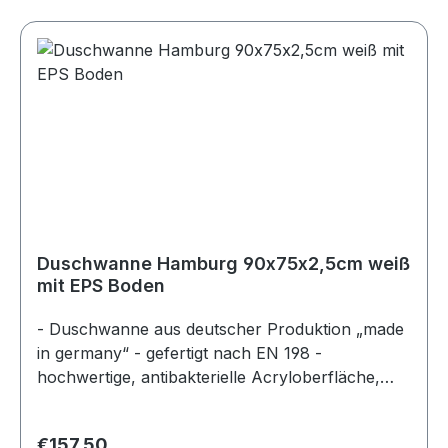
Duschwanne Hamburg 90x75x2,5cm weiß
mit EPS Boden
- Duschwanne aus deutscher Produktion „made
in germany“ - gefertigt nach EN 198 -
hochwertige, antibakterielle Acryloberfläche,
durchgefärbt - Farbe: weiß - superflach, Höhe
im Becken am Ablauf 2,5cm - Gesamthöhe der
Regular price:
€157.50