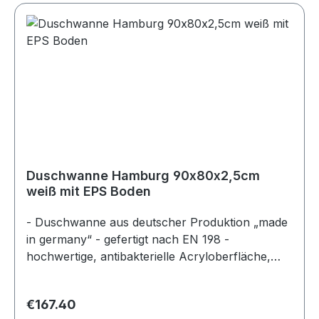
Duschwanne Hamburg 90x80x2,5cm
weiß mit EPS Boden
- Duschwanne aus deutscher Produktion „made
in germany“ - gefertigt nach EN 198 -
hochwertige, antibakterielle Acryloberfläche,
durchgefärbt - Farbe: weiß - superflach, Höhe
im Becken am Ablauf 2,5cm - Gesamthöhe der
Regular price:
€167.40
Dusche ca. 5,5cm - mit gerader EPS Unterseite