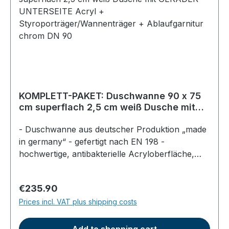
KOMPLETT-PAKET: Duschwanne 90 x 75
cm superflach 2,5 cm weiß Dusche mit
GERADER UNTERSEITE Acryl +
Styroporträger/Wannenträger +
- Duschwanne aus deutscher Produktion „made
Ablaufgarnitur chrom DN 90
in germany“ - gefertigt nach EN 198 -
hochwertige, antibakterielle Acryloberfläche,
durchgefärbt - Farbe: weiß - superflach, Höhe
im Becken am Ablauf 2,5cm - Gesamthöhe der
Regular price:
€235.90
Dusche ca. 5,5cm - mit gerader EPS Unterseite
Prices incl. VAT plus shipping costs
zum direkten Aufkleben geeignet (nicht für
Fußgestelle einsetzbar) - Ablaufgarnitur für
Duschwannen DN 90mm - mit verchromter