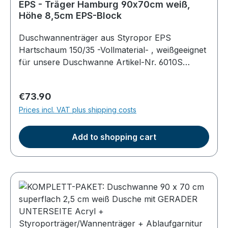
EPS - Träger Hamburg 90x70cm weiß,
Höhe 8,5cm EPS-Block
Duschwannenträger aus Styropor EPS
Hartschaum 150/35 -Vollmaterial- , weißgeeignet
für unsere Duschwanne Artikel-Nr. 6010S
superflach mit geradem EPS Boden an der
UnterseiteTrägermaße: Höhe ca. 8,5cm;
Regular price:
€73.90
umlaufend 1,5cm kleiner als das Duschbecken
Prices incl. VAT plus shipping costs
(Platz für die Befliesung)Gesamthöhe mit
Duschwanne 14cmeinfache Befliesung,
Wärmedämmung, vollflächige Auflage
Add to shopping cart