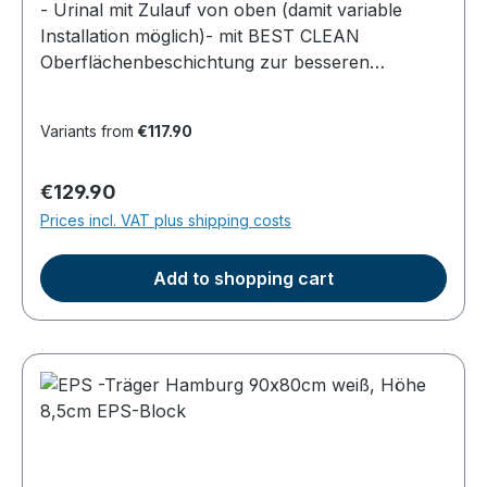
- Urinal mit Zulauf von oben (damit variable
Installation möglich)- mit BEST CLEAN
Oberflächenbeschichtung zur besseren
Reinigung- aus Keramik in weiß- Breite: 34,5 cm,
Höhe: 56 cm; Tiefe: 30 cm- Gewicht: ca. 10 kg-
Variants from
€117.90
der Ablauf ist verdeckt und liegt hinter dem
Urinal- mit Befestigungsset
Regular price:
€129.90
Prices incl. VAT plus shipping costs
Add to shopping cart