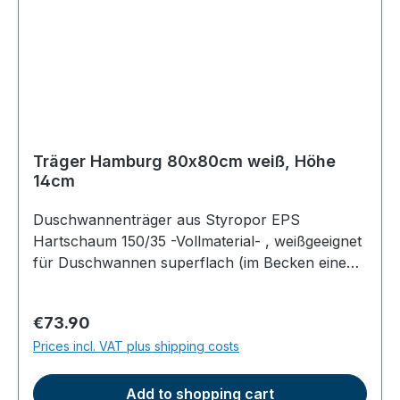
Träger Hamburg 80x80cm weiß, Höhe
14cm
Duschwannenträger aus Styropor EPS
Hartschaum 150/35 -Vollmaterial- , weißgeeignet
für Duschwannen superflach (im Becken eine
Tiefe von ca. 2,5cm) Trägermaße: Höhe ca.
14cm; umlaufend 1,5cm kleiner als das
Regular price:
€73.90
Duschbecken (Platz für die
Prices incl. VAT plus shipping costs
Befliesung)Ablaufloch wie abgebildet (kann aber
nach Kundenwunsch geändert werden)einfache
Befliesung, Wärmedämmung, vollflächige
Add to shopping cart