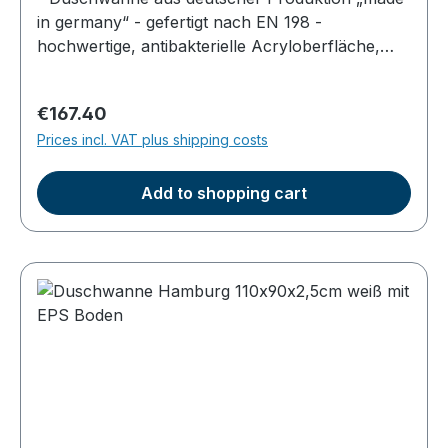
in germany“ - gefertigt nach EN 198 -
hochwertige, antibakterielle Acryloberfläche,
durchgefärbt - Farbe: weiß - superflach, Höhe
im Becken am Ablauf 2,5cm - Gesamthöhe der
Regular price:
€167.40
Dusche ca. 5,5cm - mit gerader EPS Unterseite
Prices incl. VAT plus shipping costs
zum direkten Aufkleben geeignet (nicht für
Fußgestelle einsetzbar)
Add to shopping cart