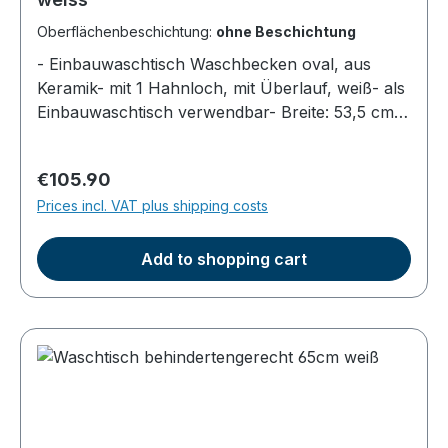
Oberflächenbeschichtung:
ohne Beschichtung
- Einbauwaschtisch Waschbecken oval, aus
Keramik- mit 1 Hahnloch, mit Überlauf, weiß- als
Einbauwaschtisch verwendbar- Breite: 53,5 cm,
Tiefe: 41 cm, lichte Innenhöhe 13 cm-
erforderliche Öffnung in der Arbeitsplatte ca.
Regular price:
€105.90
50,5 x 38cm oval (Schablone liegt bei)
Prices incl. VAT plus shipping costs
Add to shopping cart