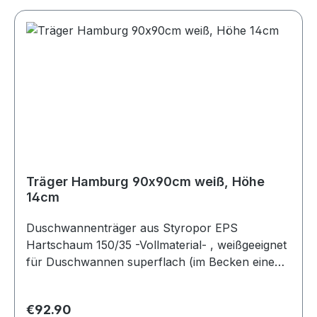
Deutscher Hersteller - Styroporträger passend
zu der Duschwanne - Höhe des Trägers 8,5cm,
Gesamthöhe Dusche + Träger ca. 14cm -
Schnelle Montage, vereinfacht das Befliesen -
Träger verhindert rasches Auskühlen im
Bodenbereich - Deutscher Hersteller
Träger Hamburg 90x90cm weiß, Höhe
14cm
Duschwannenträger aus Styropor EPS
Hartschaum 150/35 -Vollmaterial- , weißgeeignet
für Duschwannen superflach (im Becken eine
Tiefe von ca. 2,5cm) Trägermaße: Höhe ca.
14cm; umlaufend 1,5cm kleiner als das
Regular price:
€92.90
Duschbecken (Platz für die