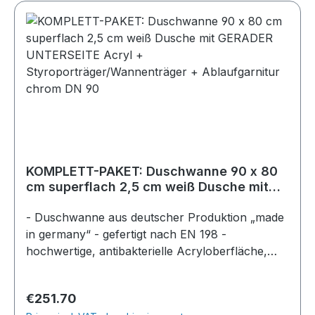
KOMPLETT-PAKET: Duschwanne 90 x 80
cm superflach 2,5 cm weiß Dusche mit
GERADER UNTERSEITE Acryl +
Styroporträger/Wannenträger +
- Duschwanne aus deutscher Produktion „made
Ablaufgarnitur chrom DN 90
in germany“ - gefertigt nach EN 198 -
hochwertige, antibakterielle Acryloberfläche,
durchgefärbt - Farbe: weiß - superflach, Höhe
im Becken am Ablauf 2,5cm - Gesamthöhe der
Regular price:
€251.70
Dusche ca. 5,5cm - mit gerader EPS Unterseite