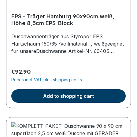
EPS - Träger Hamburg 90x90cm weiß,
Höhe 8,5cm EPS-Block
Duschwannenträger aus Styropor EPS
Hartschaum 150/35 -Vollmaterial- , weißgeeignet
für unsereDuschwanne Artikel-Nr. 6040S
superflach mit geradem EPS Boden an der
UnterseiteTrägermaße: Höhe ca. 8,5cm;
Regular price:
€92.90
umlaufend 1,5cm kleiner als das Duschbecken
Prices incl. VAT plus shipping costs
(Platz für die Befliesung)Gesamthöhe mit
Duschwanne 14cmeinfache Befliesung,
Wärmedämmung, vollflächige Auflage
Add to shopping cart