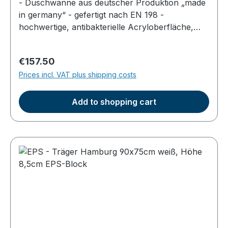
- Duschwanne aus deutscher Produktion „made
in germany“ - gefertigt nach EN 198 -
hochwertige, antibakterielle Acryloberfläche,
durchgefärbt - Farbe: weiß - superflach, Höhe
im Becken am Ablauf 2,5cm - Gesamthöhe der
Regular price:
€157.50
Dusche ca. 5,5cm - mit gerader EPS Unterseite
Prices incl. VAT plus shipping costs
zum direkten Aufkleben geeignet (nicht für
Fußgestelle einsetzbar)
Add to shopping cart