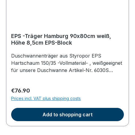
EPS -Träger Hamburg 90x80cm weiß,
Höhe 8,5cm EPS-Block
Duschwannenträger aus Styropor EPS
Hartschaum 150/35 -Vollmaterial- , weißgeeignet
für unsere Duschwanne Artikel-Nr. 6030S
superflach mit geradem EPS Boden an der
UnterseiteTrägermaße: Höhe ca. 8,5cm;
Regular price:
€76.90
umlaufend 1,5cm kleiner als das Duschbecken
Prices incl. VAT plus shipping costs
(Platz für die Befliesung)Gesamthöhe mit
Duschwanne 14cmeinfache Befliesung,
Wärmedämmung, vollflächige Auflage
Add to shopping cart