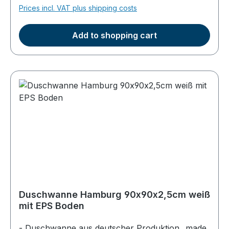
Prices incl. VAT plus shipping costs
Befliesung)Ablaufloch wie abgebildet (kann aber
nach Kundenwunsch geändert werden)einfache
Befliesung, Wärmedämmung, vollflächige
Add to shopping cart
Auflage (Montageschaum verwenden)
Duschwanne Hamburg 90x90x2,5cm weiß
mit EPS Boden
- Duschwanne aus deutscher Produktion „made