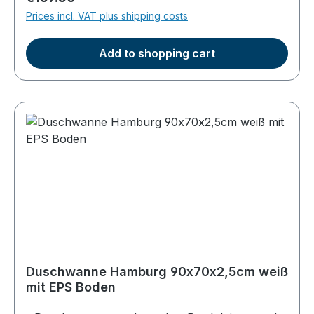
Dusche ca. 5,5cm - mit gerader EPS Unterseite
Prices incl. VAT plus shipping costs
zum direkten Aufkleben geeignet (nicht für
Fußgestelle einsetzbar)
Add to shopping cart
Duschwanne Hamburg 90x70x2,5cm weiß
mit EPS Boden