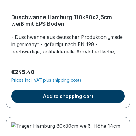
Duschwanne Hamburg 110x90x2,5cm
weiß mit EPS Boden
- Duschwanne aus deutscher Produktion „made
in germany“ - gefertigt nach EN 198 -
hochwertige, antibakterielle Acryloberfläche,
durchgefärbt - Farbe: weiß - superflach, Höhe
im Becken am Ablauf 2,5cm - Gesamthöhe der
Regular price:
€245.40
Dusche ca. 5,5cm - mit gerader EPS Unterseite
Prices incl. VAT plus shipping costs
zum direkten Aufkleben geeignet (nicht für
Fußgestelle einsetzbar)
Add to shopping cart