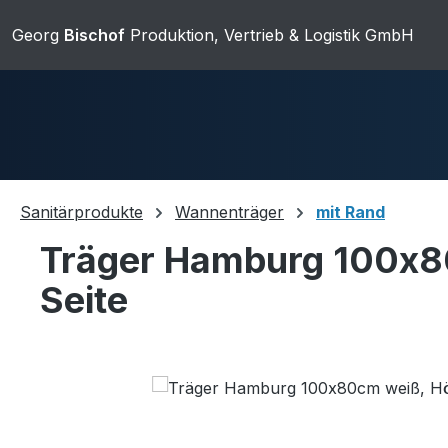
ip to main content
Skip to search
Skip to main navigation
Georg
Bischof
Produktion, Vertrieb & Logistik GmbH
Sanitärprodukte
Wannenträger
mit Rand
Träger Hamburg 100x8
Duschwannen
Ablaufgarnit
Seite
Sanitärkeramik
Skip image gallery