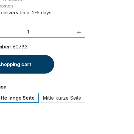
kosten
 delivery time: 2-5 days
Quantity: Enter the desired amount or u
mber:
6079.3
shopping cart
ion
tte lange Seite
Mitte kurze Seite