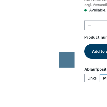
zzgl. Versand
Available,
Product 
Product nu
Add to 
Select
Ablaufposit
Links
Mi