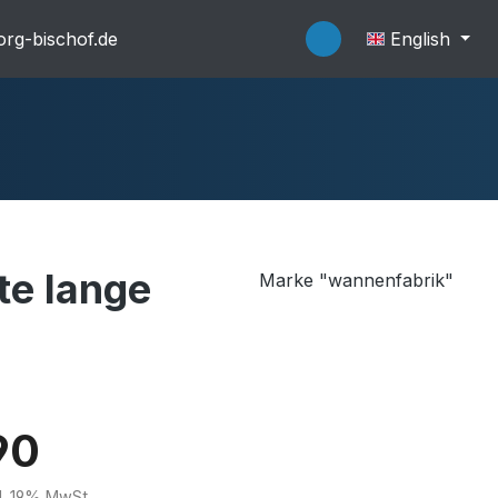
rg-bischof.de
English
e lange
Marke "wannenfabrik"
flache Systeme
Wannenträger
90
kl. 19% MwSt.