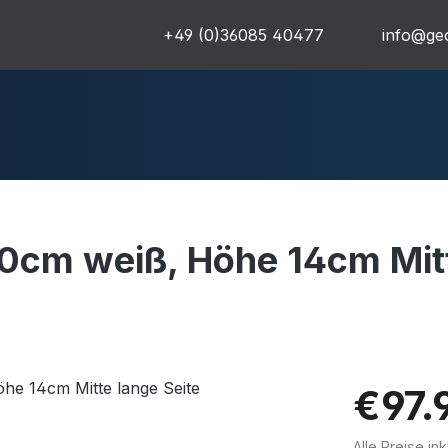
+49 (0)36085 40477
info@geo
0cm weiß, Höhe 14cm Mitt
uren
Komplettpakete
Ultra
€97.
Alle Preise in