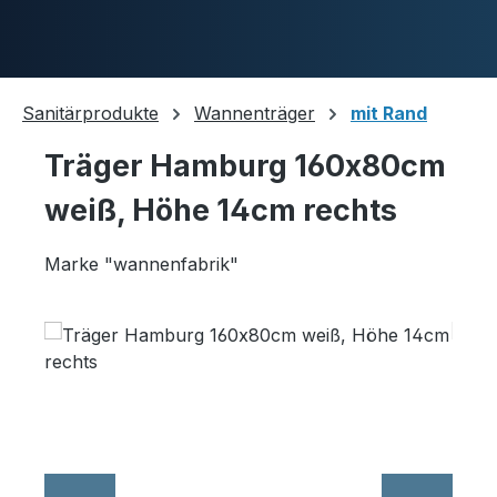
Skip to main content
Sanitärprodukte
Wannenträger
mit Rand
Träger Hamburg 160x80cm
Duschwannen
weiß, Höhe 14cm rechts
Marke "wannenfabrik"
Ablaufgarnituren
Skip image gallery
Komplettpakete
Ultraflache Systeme