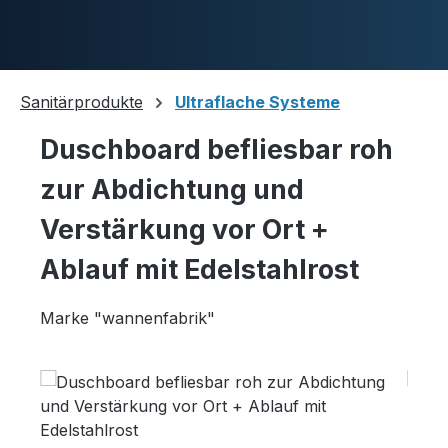
Skip to main content
Sanitärprodukte
Ultraflache Systeme
Duschboard befliesbar roh
Duschwannen
zur Abdichtung und
Verstärkung vor Ort +
Ablaufgarnituren
Ablauf mit Edelstahlrost
Marke "wannenfabrik"
Komplettpakete
Skip image gallery
Ultraflache Systeme