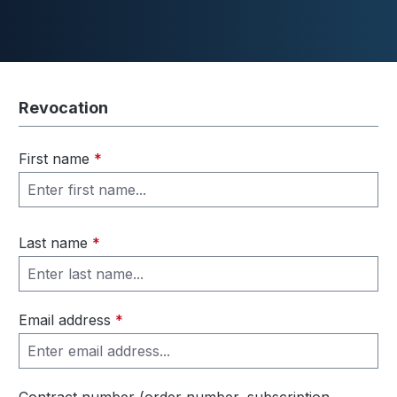
Skip to main content
Revocation
Duschwannen
First name
*
Ablaufgarnituren
Last name
*
Komplettpakete
Email address
*
Ultraflache Systeme