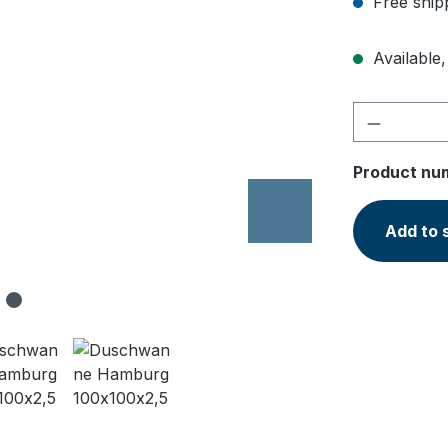
Free ship
Available,
Product 
Product nu
Add to 