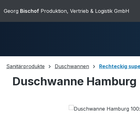
ip to main content
Skip to search
Skip to main navigation
Georg
Bischof
Produktion, Vertrieb & Logistik GmbH
Sanitärprodukte
Duschwannen
Rechteckig supe
Duschwanne Hamburg 
Duschwannen
Ablaufgarnit
Skip image gallery
Sanitärkeramik