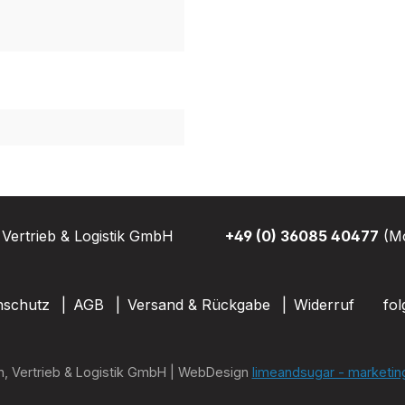
Vertrieb & Logistik GmbH
+49 (0) 36085 40477
(Mo
nschutz
AGB
Versand & Rückgabe
Widerruf
fol
n, Vertrieb & Logistik GmbH | WebDesign
limeandsugar - marketin