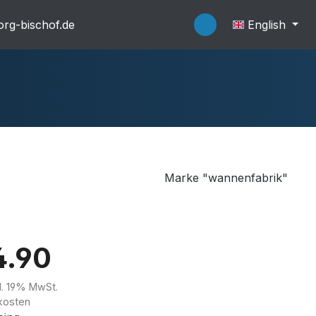
rg-bischof.de
English
Marke "wannenfabrik"
flache Systeme
Wannenträger
4.90
kl. 19% MwSt.
kosten