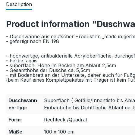
Description
Product information "Duschw
- Duschwanne aus deutscher Produktion „made in ger
- gefertigt nach EN 198
- hochwertige, antibakterielle Acryloberfläche, durchge
- Farbe: ägäis
- superflach, Höhe im Becken am Ablauf 2,5cm
- Gesamthöhe der Dusche ca. 5,5cm
- mit Bodenbrett an der Unterseite, daher auch für Fußg
(beim Kauf eines Komplettpaketes mit Träger ist kein Fu
Duschwann
Superflach ( Gefälle/Innentiefe bis Abla
en-Typ:
Einbauhöhe bis Dichtfläche Ablauf ca. 
Form:
Rechteck /Quadrat
Maße
100 x 100 cm