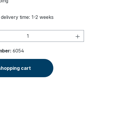
ping
 delivery time: 1-2 weeks
Quantity: Enter the desired amount or u
mber:
6054
shopping cart