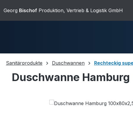
ip to main content
Skip to search
Skip to main navigation
Georg
Bischof
Produktion, Vertrieb & Logistik GmbH
Sanitärprodukte
Duschwannen
Rechteckig supe
Duschwanne Hamburg 
Duschwannen
Ablaufgarnit
Skip image gallery
Sanitärkeramik