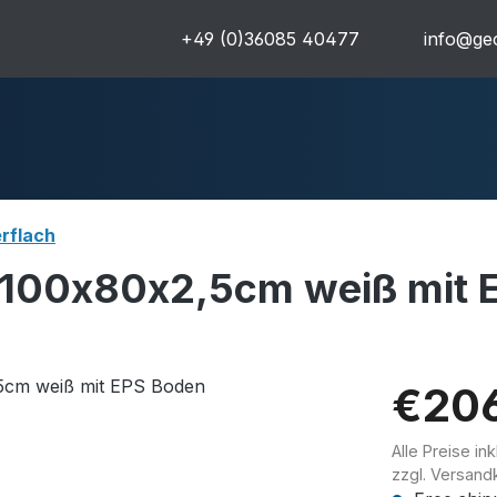
+49 (0)36085 40477
info@geo
rflach
100x80x2,5cm weiß mit 
uren
Komplettpakete
Ultra
€20
Alle Preise in
zzgl. Versand