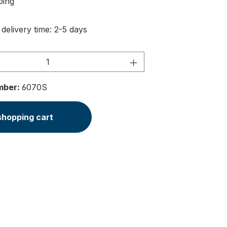
ping
 delivery time: 2-5 days
Quantity: Enter the desired amount or u
mber:
6070S
shopping cart