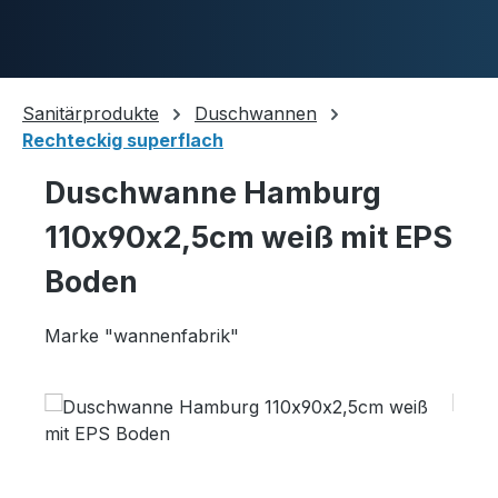
Skip to main content
Sanitärprodukte
Duschwannen
Rechteckig superflach
Duschwannen
Duschwanne Hamburg
110x90x2,5cm weiß mit EPS
Ablaufgarnituren
Boden
Marke "wannenfabrik"
Komplettpakete
Skip image gallery
Ultraflache Systeme