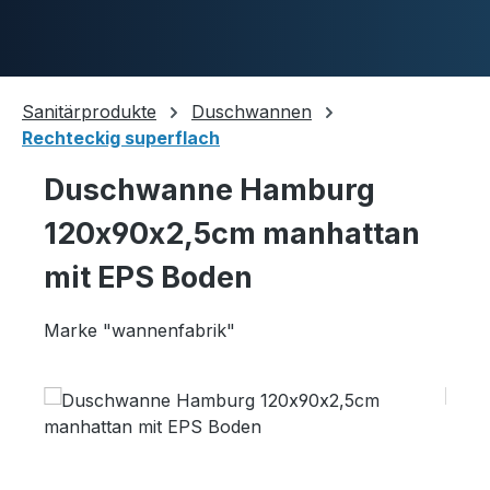
Skip to main content
Sanitärprodukte
Duschwannen
Rechteckig superflach
Duschwannen
Duschwanne Hamburg
120x90x2,5cm manhattan
Ablaufgarnituren
mit EPS Boden
Marke "wannenfabrik"
Komplettpakete
Skip image gallery
Ultraflache Systeme