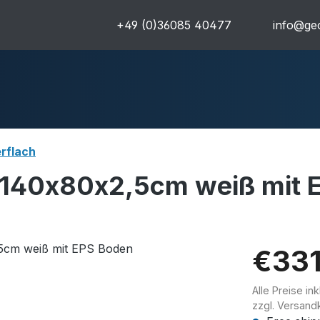
+49 (0)36085 40477
info@geo
rflach
140x80x2,5cm weiß mit 
uren
Komplettpakete
Ultra
€331
Alle Preise in
zzgl. Versand