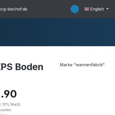
rg-bischof.de
English
EPS Boden
Marke "wannenfabrik"
flache Systeme
Wannenträger
.90
kl. 19% MwSt.
kosten