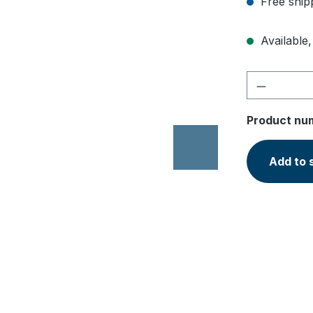
Free ship
Available,
Product 
Product nu
Add to 