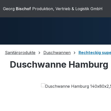
ip to main content
Skip to search
Skip to main navigation
Georg
Bischof
Produktion, Vertrieb & Logistik GmbH
Sanitärprodukte
Duschwannen
Rechteckig supe
Duschwanne Hamburg 
Duschwannen
Ablaufgarnit
Skip image gallery
Sanitärkeramik