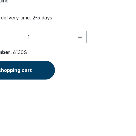
ping
 delivery time: 2-5 days
Quantity: Enter the desired amount or u
mber:
6130S
shopping cart