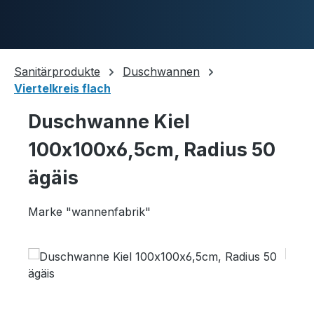
Skip to main content
Sanitärprodukte
Duschwannen
Viertelkreis flach
Duschwannen
Duschwanne Kiel
100x100x6,5cm, Radius 50
Ablaufgarnituren
ägäis
Marke "wannenfabrik"
Komplettpakete
Skip image gallery
Ultraflache Systeme