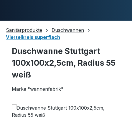
Skip to main content
Sanitärprodukte
Duschwannen
Viertelkreis superflach
Duschwannen
Duschwanne Stuttgart
100x100x2,5cm, Radius 55
Ablaufgarnituren
weiß
Marke "wannenfabrik"
Komplettpakete
Skip image gallery
Ultraflache Systeme