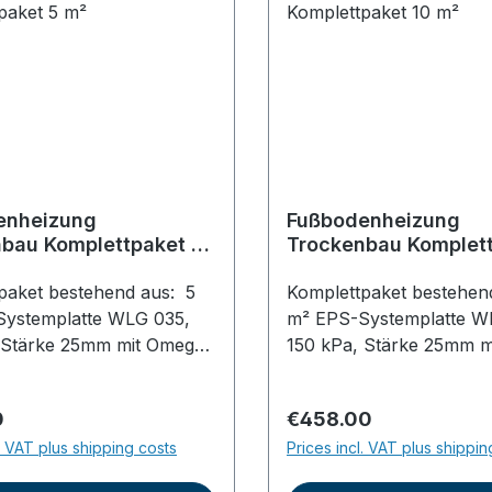
enheizung
Fußbodenheizung
bau Komplettpaket 5
Trockenbau Komplett
m²
paket bestehend aus: 5
Komplettpaket bestehen
ystemplatte WLG 035,
m² EPS-Systemplatte W
 Stärke 25mm mit Omega-
150 kPa, Stärke 25mm m
erlegeabstand 125 mm,
Nut im Verlegeabstand 
ngen: 1x1m, zum
Abmessungen: 1x1m, z
price:
Regular price:
0
€458.00
n Halt des hochflexiblen
optimalen Halt des hochf
l. VAT plus shipping costs
Prices incl. VAT plus shippin
hrs50 m hochflexibles
PE-RT Rohrs100 m hochf
ußbodenheizungsrohr
PE-RT Fußbodenheizun