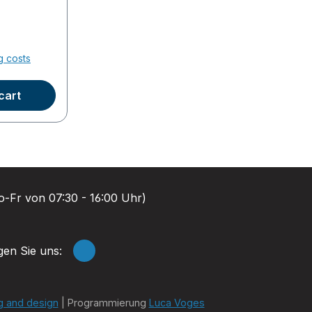
125 mm,
um
lexiblen
g costs
lexibles
gsrohr
t nach
cart
 750 mm)
optimalen
10 mm mit
-Fr von 07:30 - 16:00 Uhr)
gen Sie uns:
g and design
| Programmierung
Luca Voges