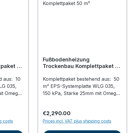
Fußbodenheizung
paket 10
Trockenbau Komplettpaket 50
m²
d aus: 10
Komplettpaket bestehend aus: 50
LG 035,
m² EPS-Systemplatte WLG 035,
it Omega-
150 kPa, Stärke 25mm mit Omega-
125 mm,
Nut im Verlegeabstand 125 mm,
um
Abmessungen: 1x1m, zum
Regular price:
€2,290.00
lexiblen
optimalen Halt des hochflexiblen
g costs
Prices incl. VAT plus shipping costs
lexibles
PE-RT Rohrs500 m hochflexibles
gsrohr
PE-RT Fußbodenheizungsrohr