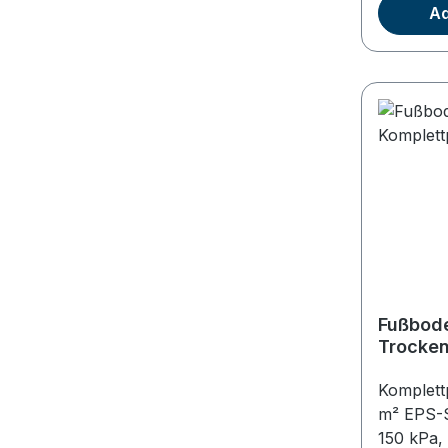
14x2 mm,
Ad
DIN 472
Wärmelei
Sollbruc
zur Rohr
Wärmever
Randdämm
Folie8 m²
Fußbod
Trocken
100 m²
Komplett
m² EPS-S
150 kPa,