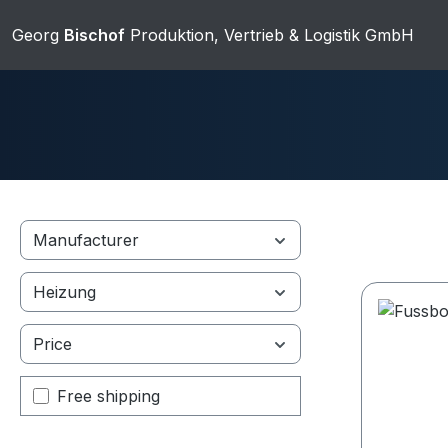
ip to main content
Skip to search
Skip to main navigation
Georg
Bischof
Produktion, Vertrieb & Logistik GmbH
Manufacturer
Duschwannen
Ablaufgarnit
Heizung
Price
Sanitärkeramik
Add filter: Free shipping
Free shipping