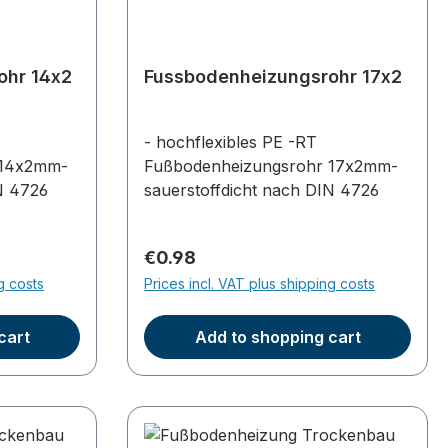
ohr 14x2
Fussbodenheizungsrohr 17x2
- hochflexibles PE -RT
 14x2mm-
Fußbodenheizungsrohr 17x2mm-
N 4726
sauerstoffdicht nach DIN 4726
Regular price:
€0.98
g costs
Prices incl. VAT plus shipping costs
cart
Add to shopping cart