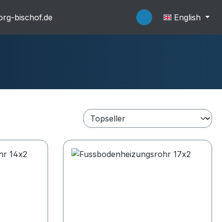
rg-bischof.de
English
flache Systeme
Wannenträger