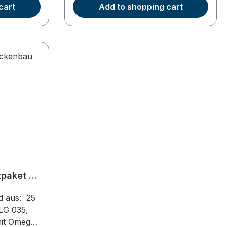
t nach
14x2 mm, sauerstoffdicht nach
cart
Add to shopping cart
DIN 4726400 Stück
Wärmeleitbleche mit
 750 mm)
Sollbruchstelle (Länge 750 mm)
optimalen
zur Rohraufnahme und optimalen
Wärmeverteilung75 m
10 mm mit
Randdämmstreifen 120x10 mm mit
Folie60 m² PE Folie
tpaket 25
d aus: 25
LG 035,
it Omega-