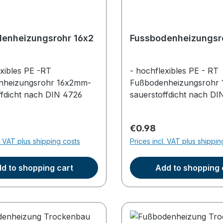
enheizungsrohr 16x2
Fussbodenheizungsr
exibles PE -RT
- hochflexibles PE - RT
nheizungsrohr 16x2mm-
Fußbodenheizungsrohr
ffdicht nach DIN 4726
sauerstoffdicht nach DI
price:
Regular price:
€0.98
l. VAT plus shipping costs
Prices incl. VAT plus shippin
d to shopping cart
Add to shopping 