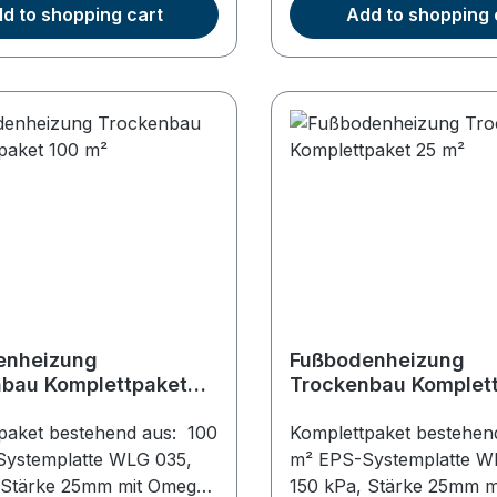
 sauerstoffdicht nach
14x2 mm, sauerstoffdich
d to shopping cart
Add to shopping 
640 Stück
DIN 472680 Stück
tbleche mit
Wärmeleitbleche mit
hstelle (Länge 750 mm)
Sollbruchstelle (Länge
aufnahme und optimalen
zur Rohraufnahme und 
teilung25 m
Wärmeverteilung25 m
streifen 120x10 mm mit
Randdämmstreifen 120x
 PE Folie
Folie12 m² PE Folie
enheizung
Fußbodenheizung
bau Komplettpaket
Trockenbau Komplet
m²
paket bestehend aus: 100
Komplettpaket bestehen
ystemplatte WLG 035,
m² EPS-Systemplatte W
 Stärke 25mm mit Omega-
150 kPa, Stärke 25mm m