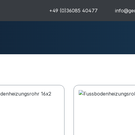
+49 (0)36085 40477
info@geo
uren
Komplettpakete
Ultra