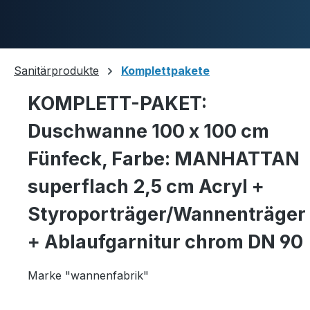
Skip to main content
Sanitärprodukte
Komplettpakete
KOMPLETT-PAKET:
Duschwannen
Duschwanne 100 x 100 cm
Fünfeck, Farbe: MANHATTAN
Ablaufgarnituren
superflach 2,5 cm Acryl +
Styroporträger/Wannenträger
+ Ablaufgarnitur chrom DN 90
Komplettpakete
Marke "wannenfabrik"
Ultraflache Systeme