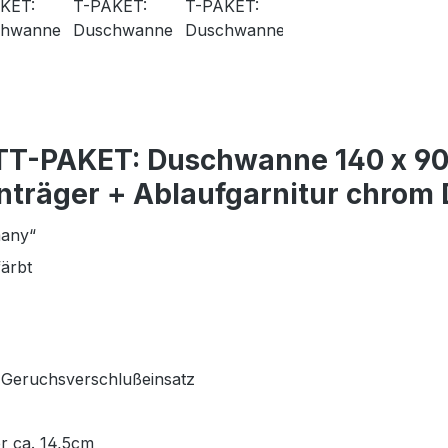
TT-PAKET: Duschwanne 140 x 90 
nträger + Ablaufgarnitur chrom 
many“
färbt
 Geruchsverschlußeinsatz
r ca. 14,5cm