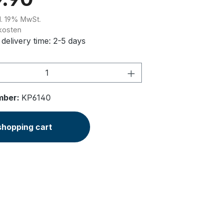
kl. 19% MwSt.
kosten
 delivery time: 2-5 days
Quantity: Enter the desired amount or u
mber:
KP6140
shopping cart