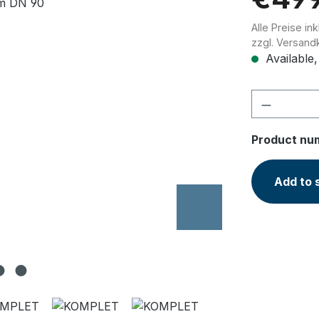
Alle Preise in
zzgl. Versand
Available,
Product 
Product nu
Add to 