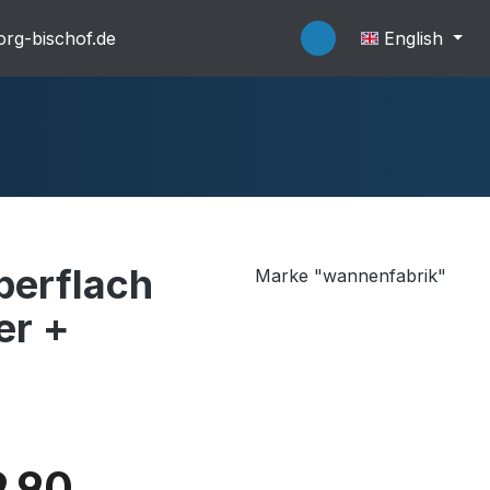
rg-bischof.de
English
erflach
Marke "wannenfabrik"
flache Systeme
Wannenträger
er +
.90