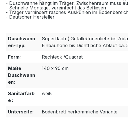
- Duschwanne hängt im Träger, Zwischenraum muss au
- Schnelle Montage, vereinfacht das Befliesen
- Träger verhindert rasches Auskühlen im Bodenbereic
- Deutscher Hersteller
Duschwann
Superflach ( Gefälle/Innentiefe bis Abla
en-Typ:
Einbauhöhe bis Dichtfläche Ablauf ca. 
Form:
Rechteck /Quadrat
Maße
140 x 90 cm
Duschwann
en:
Sanitärfarb
weiß
e :
Unterseite:
Bodenbrett herkömmliche Variante