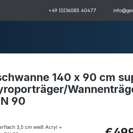
+49 (0)36085 40477
info@geo
hwanne 140 x 90 cm sup
uren
Komplettpakete
Ultra
tyroporträger/Wannenträg
DN 90
€499