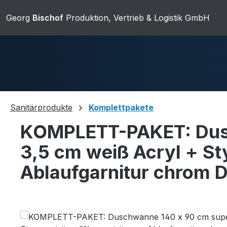
ip to main content
Skip to search
Skip to main navigation
Georg
Bischof
Produktion, Vertrieb & Logistik GmbH
Sanitärprodukte
Komplettpakete
KOMPLETT-PAKET: Dusc
Duschwannen
Ablaufgarnit
3,5 cm weiß Acryl + S
Ablaufgarnitur chrom 
Sanitärkeramik
Skip image gallery