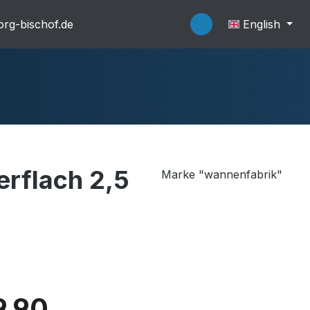
rg-bischof.de
English
rflach 2,5
Marke "wannenfabrik"
flache Systeme
Wannenträger
.90