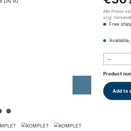
Alle Preise in
zzgl. Versand
Free ship
Available,
Product 
Product nu
Add to 