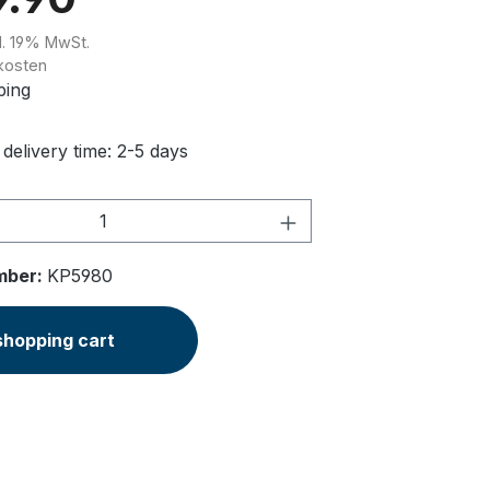
kl. 19% MwSt.
kosten
ping
 delivery time: 2-5 days
Quantity: Enter the desired amount or u
mber:
KP5980
shopping cart