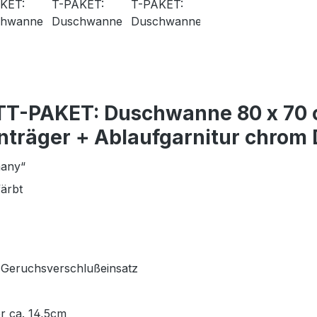
TT-PAKET: Duschwanne 80 x 70 c
nträger + Ablaufgarnitur chrom 
many“
ärbt
 Geruchsverschlußeinsatz
r ca. 14,5cm