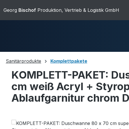
ip to main content
Skip to search
Skip to main navigation
Georg
Bischof
Produktion, Vertrieb & Logistik GmbH
Sanitärprodukte
Komplettpakete
KOMPLETT-PAKET: Dusc
Duschwannen
Ablaufgarnit
cm weiß Acryl + Styro
Ablaufgarnitur chrom 
Sanitärkeramik
Skip image gallery