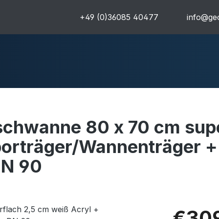
+49 (0)36085 40477
info@geo
hwanne 80 x 70 cm supe
uren
Komplettpakete
Ultra
porträger/Wannenträger +
DN 90
€309