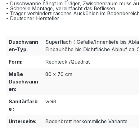
- Duschwanne hängt im Träger, Zwischenraum muss au
- Schnelle Montage, vereinfacht das Befliesen
- Träger verhindert rasches Auskühlen im Bodenbereic
- Deutscher Hersteller
Duschwann
Superflach ( Gefälle/Innentiefe bis Abla
en-Typ:
Einbauhöhe bis Dichtfläche Ablauf ca. 
Form:
Rechteck /Quadrat
Maße
80 x 70 cm
Duschwann
en:
Sanitärfarb
weiß
e :
Unterseite:
Bodenbrett herkömmliche Variante