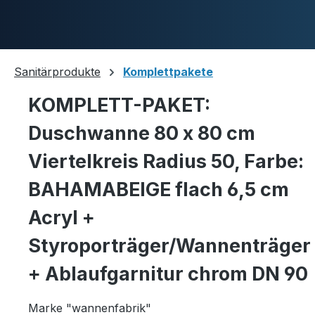
Skip to main content
Sanitärprodukte
Komplettpakete
KOMPLETT-PAKET:
Duschwannen
Duschwanne 80 x 80 cm
Viertelkreis Radius 50, Farbe:
Ablaufgarnituren
BAHAMABEIGE flach 6,5 cm
Acryl +
Styroporträger/Wannenträger
Komplettpakete
+ Ablaufgarnitur chrom DN 90
Marke "wannenfabrik"
Ultraflache Systeme