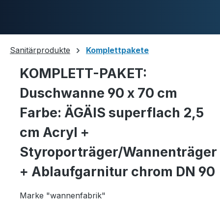
Skip to main content
Sanitärprodukte
Komplettpakete
KOMPLETT-PAKET:
Duschwannen
Duschwanne 90 x 70 cm
Farbe: ÄGÄIS superflach 2,5
Ablaufgarnituren
cm Acryl +
Styroporträger/Wannenträger
+ Ablaufgarnitur chrom DN 90
Komplettpakete
Marke "wannenfabrik"
Ultraflache Systeme