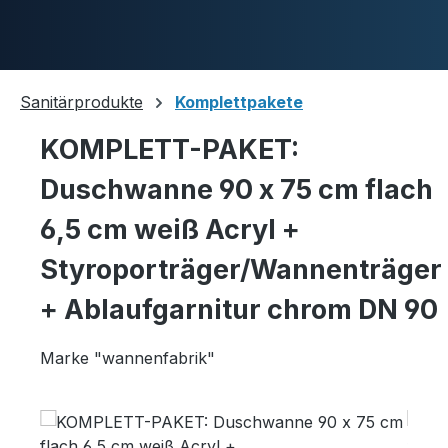
Skip to main content
Sanitärprodukte
Komplettpakete
KOMPLETT-PAKET:
Duschwannen
Duschwanne 90 x 75 cm flach
6,5 cm weiß Acryl +
Ablaufgarnituren
Styroporträger/Wannenträger
+ Ablaufgarnitur chrom DN 90
Komplettpakete
Marke "wannenfabrik"
Skip image gallery
Ultraflache Systeme