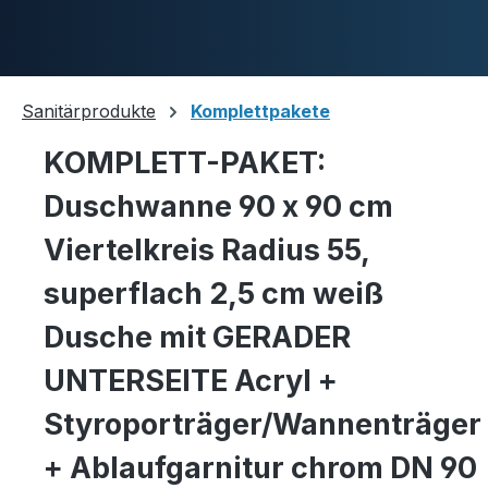
Skip to main content
Sanitärprodukte
Komplettpakete
KOMPLETT-PAKET:
Duschwannen
Duschwanne 90 x 90 cm
Viertelkreis Radius 55,
Ablaufgarnituren
superflach 2,5 cm weiß
Dusche mit GERADER
UNTERSEITE Acryl +
Komplettpakete
Styroporträger/Wannenträger
+ Ablaufgarnitur chrom DN 90
Ultraflache Systeme