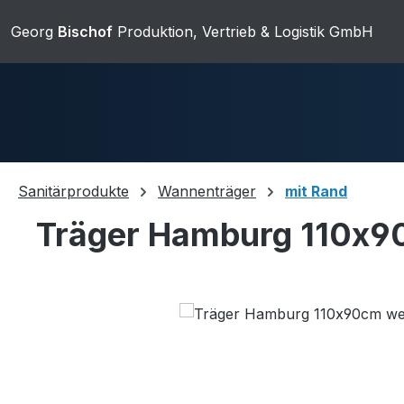
ip to main content
Skip to search
Skip to main navigation
Georg
Bischof
Produktion, Vertrieb & Logistik GmbH
Sanitärprodukte
Wannenträger
mit Rand
Träger Hamburg 110x90
Duschwannen
Ablaufgarnit
Skip image gallery
Sanitärkeramik