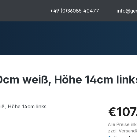
+49 (0)36085 40477
info@geo
cm weiß, Höhe 14cm link
uren
Komplettpakete
Ultra
€107
Alle Preise in
zzgl. Versand