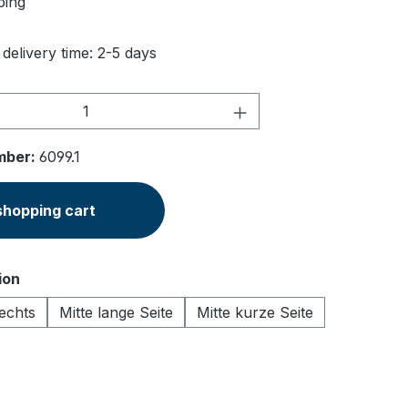
ping
 delivery time: 2-5 days
Quantity: Enter the desired amount or u
mber:
6099.1
shopping cart
ion
echts
Mitte lange Seite
Mitte kurze Seite