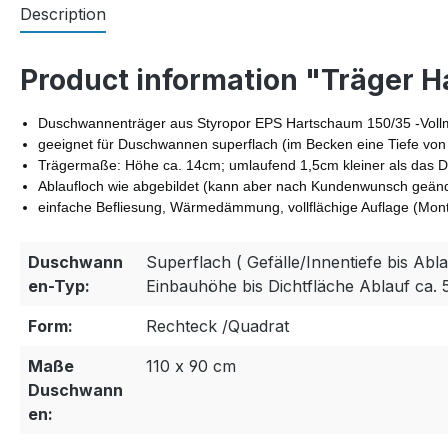
Description
Product information "Träger 
Duschwannenträger aus Styropor EPS Hartschaum 150/35 -Vollma
geeignet für Duschwannen superflach (im Becken eine Tiefe von
Trägermaße: Höhe ca. 14cm; umlaufend 1,5cm kleiner als das Du
Ablaufloch wie abgebildet (kann aber nach Kundenwunsch geän
einfache Befliesung, Wärmedämmung, vollflächige Auflage (M
Duschwann
Superflach ( Gefälle/Innentiefe bis Abla
en-Typ:
Einbauhöhe bis Dichtfläche Ablauf ca. 
Form:
Rechteck /Quadrat
Maße
110 x 90 cm
Duschwann
en: