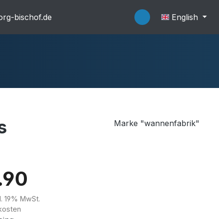
rg-bischof.de
English
s
Marke "wannenfabrik"
flache Systeme
Wannenträger
.90
kl. 19% MwSt.
kosten