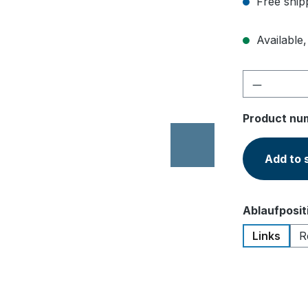
Free ship
Available,
Product 
Product nu
Add to 
Select
Ablaufposit
Links
R