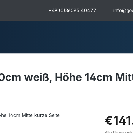
+49 (0)36085 40477
info@geo
0cm weiß, Höhe 14cm Mitt
uren
Komplettpakete
Ultra
€141
Alle Preise in